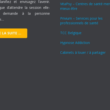
anifiez et envisagez l’avenir.
VitaPsy – Centres de santé men
que d’attendre la session elle-
mieux-être
 demande à la personne
Privium – Services pour les
e…
professionnels de santé
TCC Belgique
E LA SUITE …
Hypnose Addiction
Cabinets à louer / à partager