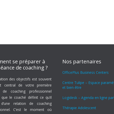
ent se préparer à
Nos partenaires
éance de coaching ?
OfficePlus Business Centers
nition des objectifs est souvent
Centre Tulipe – Espace paramé
nt central de votre première
et bien-être
 de coaching professionnel
à que le coaché définit ce qu’il
Logidesk – Agenda en ligne pa
 d’une relation de coaching
Thérapie Adolescent
sionnel. C’est le moment où