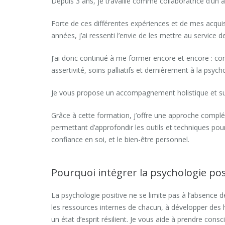
Depuis 3 ans, je travaille comme collaboratrice d’un a
Forte de ces différentes expériences et de mes acqui
années, j’ai ressenti l’envie de les mettre au service d
J’ai donc continué à me former encore et encore : c
assertivité, soins palliatifs et dernièrement à la psych
Je vous propose un accompagnement holistique et s
Grâce à cette formation, j’offre une approche complé
permettant d’approfondir les outils et techniques pour 
confiance en soi, et le bien-être personnel.
Pourquoi intégrer la psychologie posi
La psychologie positive ne se limite pas à l’absence de 
les ressources internes de chacun, à développer des h
un état d’esprit résilient. Je vous aide à prendre consc