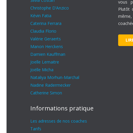
Silvia Costan
vous pl
Christophe D’Anzico
Plutôt 
Kévin Fatia
même,
Caterina Ferrara
coaché
Claudia Florio
Valérie Geraerts
LIR
Manon Herckens
Damien Kauffman
Joelle Lemaitre
Joëlle Micha
Nataliya Morhun-Marchal
Nadine Radermecker
Catherine Simon
Informations pratique
Les adresses de nos coaches
Tarifs