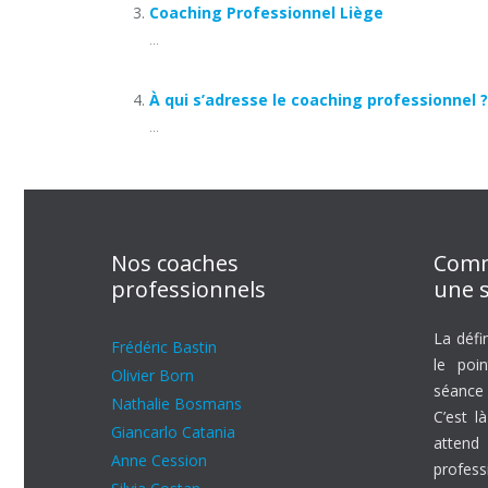
Coaching Professionnel Liège
...
À qui s’adresse le coaching professionnel ?
...
Nos coaches
Comm
professionnels
une s
La défi
Frédéric Bastin
le poi
Olivier Born
séance
Nathalie Bosmans
C’est l
Giancarlo Catania
attend
Anne Cession
profes