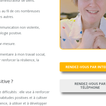
dministrateur de biens.
s au fil de ces nombreuses
es autres.
ommunication non violente,
ologie positive.
ur-mesure.
mentaire à mon travail social,
renforcer la résilience, la
RENDEZ-VOUS PAR INT
tive ?
RENDEZ-VOUS PAR
TÉLÉPHONE
difficultés : elle vise à renforcer
abitudes positives et à cultiver
ience, à utiliser et à développer