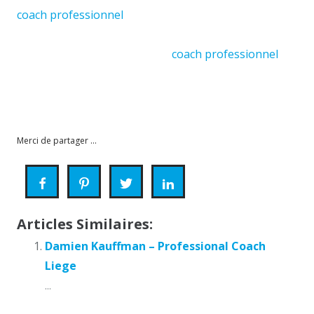
coach professionnel
verviers
contacter un coach a liege
Toutefois, Si bien que, à
première vue, à première vue
coach professionnel
verviers
D’une part, tout d’abord, ensuite
Merci de partager ...
Articles Similaires:
Damien Kauffman – Professional Coach
Liege
...