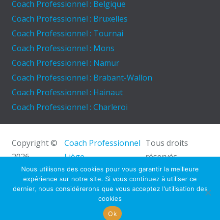
Coach Professionnel : Belgique
Coach Professionnel : Bruxelles
Coach Professionnel : Tournai
Coach Professionnel : Mons
Coach Professionnel : Namur
Coach Professionnel : Brabant-Wallon
Coach Professionnel : Hainaut
Coach Professionnel : Charleroi
Copyright ©
Coach Professionnel
Tous droits
2026
Liège.
réservés.
Powered by
Privium – Des services qui soutiennent
Nous utilisons des cookies pour vous garantir la meilleure
expérience sur notre site. Si vous continuez à utiliser ce
vos soins. Pour psychologues, psychotherapeutes et
dernier, nous considérerons que vous acceptez l'utilisation des
hypnotherapeutes.
cookies
RGPD – Politique de Protection de la Vie Privée
Ok