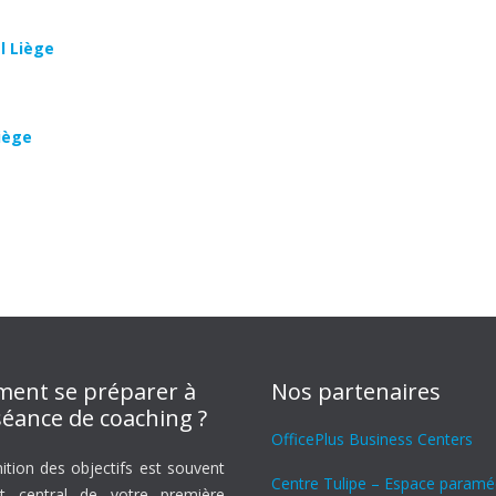
l Liège
iège
ent se préparer à
Nos partenaires
éance de coaching ?
OfficePlus Business Centers
nition des objectifs est souvent
Centre Tulipe – Espace paramé
nt central de votre première