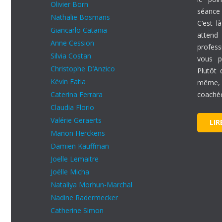
Olivier Born
séance
Nathalie Bosmans
C’est l
Giancarlo Catania
attend
Anne Cession
profes
Silvia Costan
vous pl
Christophe D’Anzico
Plutôt 
Kévin Fatia
même,
Caterina Ferrara
coaché
Claudia Florio
Valérie Geraerts
LIR
Manon Herckens
Damien Kauffman
Joelle Lemaitre
Joëlle Micha
Nataliya Morhun-Marchal
Nadine Radermecker
Catherine Simon