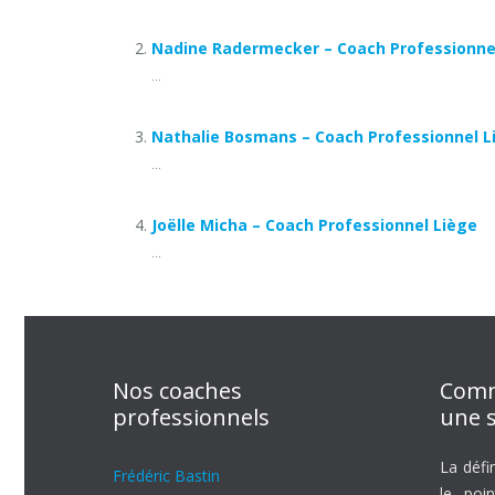
Nadine Radermecker – Coach Professionne
...
Nathalie Bosmans – Coach Professionnel L
...
Joëlle Micha – Coach Professionnel Liège
...
Nos coaches
Comm
professionnels
une s
La défi
Frédéric Bastin
le poi