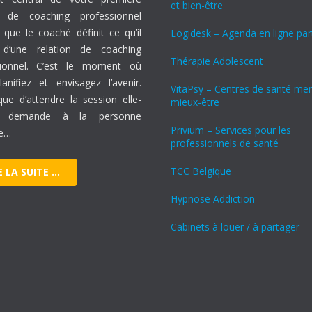
et bien-être
 de coaching professionnel
à que le coaché définit ce qu’il
Logidesk – Agenda en ligne pa
 d’une relation de coaching
Thérapie Adolescent
sionnel. C’est le moment où
anifiez et envisagez l’avenir.
VitaPsy – Centres de santé men
que d’attendre la session elle-
mieux-être
 demande à la personne
Privium – Services pour les
e…
professionnels de santé
TCC Belgique
E LA SUITE …
Hypnose Addiction
Cabinets à louer / à partager