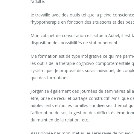
l’adulte.
Je travaille avec des outils tel que la pleine conscience
l’hyppotherapie en fonction des situations et des bes
Mon cabinet de consultation est situé à Aubel, il est 
disposition des possibilités de stationnement.
Ma formation est de type intégrative ce qui me permet
les outils de la thérapie cognitivo-comportementale q
systémique. Je propose des suivis individuel, de coupl
que des formations.
J’organise également des journées de séminaires allia
ètre, prise de recul et partage constructif. Ainsi que 
adolescents et/ou les familles sur diverses thématique
l’affirmation de soi, la gestion des difficultés émotion
du maintien de la relation, etc.
Passionnée par mon métier, je serai ravie de pouvoir