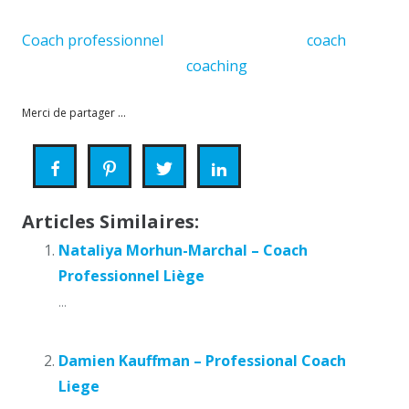
première vue, mais toute réflexion faite
Coach professionnel
Liège, je cherche un
coach
sur
Liège, Thérapie pour le
coaching
Merci de partager ...
Articles Similaires:
Nataliya Morhun-Marchal – Coach
Professionnel Liège
...
Damien Kauffman – Professional Coach
Liege