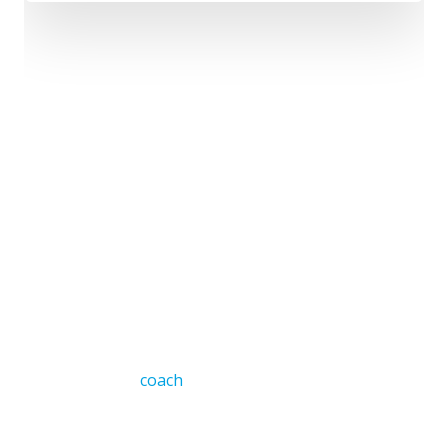
Rendez-vous en ligne Joelle Lemaitre
Joelle Lemaitre.
Joelle Lemaitre
prendre rendez-vous avec votre professionnel de la
santé mentale (
coach
, thérapeutes, psychologue,
hypnothérapeute, emdr, );
à première vue, mais à bien considérer les choses, à