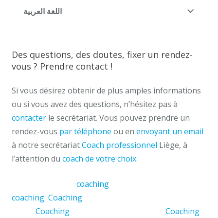
اللغة العربية
Des questions, des doutes, fixer un rendez-
vous ? Prendre contact !
Si vous désirez obtenir de plus amples informations
ou si vous avez des questions, n’hésitez pas à
contacter
le secrétariat. Vous pouvez prendre un
rendez-vous
par téléphone
ou en
envoyant un email
à notre secrétariat
Coach professionnel
Liège, à
l’attention du
coach de votre choix
.
Nederlandstalige
coaching
, English-language
coaching
,
Coaching
en español,
Coaching par langue
Liège
,
Coaching
par langue Saint-Nicolas,
Coaching