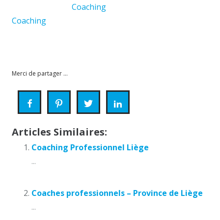
par langue Ans,
Coaching
par langue Theux,
Coaching
par langue Huy, Coaching par langue
Herve, Coaching par langue Neuprè, Coaching par
langue Villers-le-Bouillet
Merci de partager ...
Articles Similaires:
Coaching Professionnel Liège
...
Coaches professionnels – Province de Liège
...